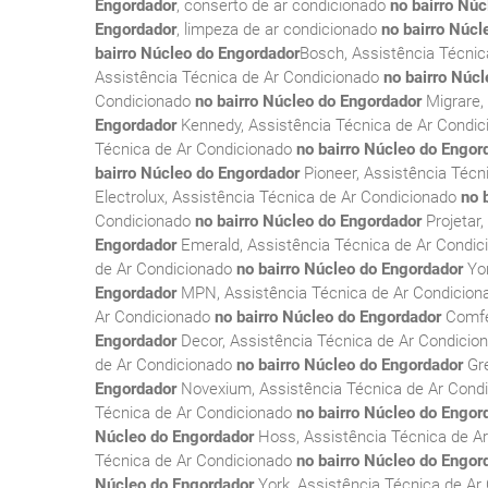
Engordador
, conserto de ar condicionado
no bairro Nú
Engordador
, limpeza de ar condicionado
no bairro Núcl
bairro Núcleo do Engordador
Bosch, Assistência Técni
Assistência Técnica de Ar Condicionado
no bairro Núc
Condicionado
no bairro Núcleo do Engordador
Migrare,
Engordador
Kennedy, Assistência Técnica de Ar Condi
Técnica de Ar Condicionado
no bairro Núcleo do Engor
bairro Núcleo do Engordador
Pioneer, Assistência Técn
Electrolux, Assistência Técnica de Ar Condicionado
no 
Condicionado
no bairro Núcleo do Engordador
Projetar
Engordador
Emerald, Assistência Técnica de Ar Condi
de Ar Condicionado
no bairro Núcleo do Engordador
Yon
Engordador
MPN, Assistência Técnica de Ar Condicio
Ar Condicionado
no bairro Núcleo do Engordador
Comfee
Engordador
Decor, Assistência Técnica de Ar Condici
de Ar Condicionado
no bairro Núcleo do Engordador
Gre
Engordador
Novexium, Assistência Técnica de Ar Cond
Técnica de Ar Condicionado
no bairro Núcleo do Engor
Núcleo do Engordador
Hoss, Assistência Técnica de A
Técnica de Ar Condicionado
no bairro Núcleo do Engor
Núcleo do Engordador
York, Assistência Técnica de Ar