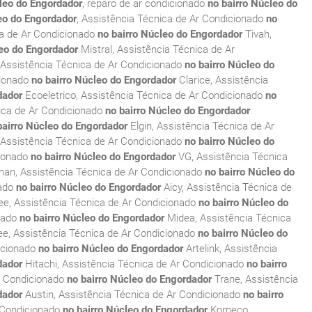
cleo do Engordador
, reparo de ar condicionado
no bairro Núcleo do
eo do Engordador
, Assistência Técnica de Ar Condicionado
no
ca de Ar Condicionado
no bairro Núcleo do Engordador
Tivah,
leo do Engordador
Mistral, Assistência Técnica de Ar
 Assistência Técnica de Ar Condicionado
no bairro Núcleo do
cionado
no bairro Núcleo do Engordador
Clarice, Assistência
dador
Ecoeletrico, Assistência Técnica de Ar Condicionado
no
ica de Ar Condicionado
no bairro Núcleo do Engordador
bairro Núcleo do Engordador
Elgin, Assistência Técnica de Ar
, Assistência Técnica de Ar Condicionado
no bairro Núcleo do
cionado
no bairro Núcleo do Engordador
VG, Assistência Técnica
an, Assistência Técnica de Ar Condicionado
no bairro Núcleo do
nado
no bairro Núcleo do Engordador
Aicy, Assistência Técnica de
, Assistência Técnica de Ar Condicionado
no bairro Núcleo do
onado
no bairro Núcleo do Engordador
Midea, Assistência Técnica
e, Assistência Técnica de Ar Condicionado
no bairro Núcleo do
icionado
no bairro Núcleo do Engordador
Artelink, Assistência
dador
Hitachi, Assistência Técnica de Ar Condicionado
no bairro
r Condicionado
no bairro Núcleo do Engordador
Trane, Assistência
dador
Austin, Assistência Técnica de Ar Condicionado
no bairro
 Condicionado
no bairro Núcleo do Engordador
Komeco,