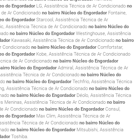
leo do Engordador
LG, Assistência Técnica de Ar Condicionado
no
a de Ar Condicionado
no bairro Núcleo do Engordador
Fontaine,
leo do Engordador
Starcool, Assistência Técnica de Ar
c, Assistência Técnica de Ar Condicionado
no bairro Núcleo do
onado
no bairro Núcleo do Engordador
Westinghouse, Assistência
dador
Kawasaki, Assistência Técnica de Ar Condicionado
no bairro
Ar Condicionado
no bairro Núcleo do Engordador
Comfortstar,
leo do Engordador
Kobe, Assistência Técnica de Ar Condicionado
cnica de Ar Condicionado
no bairro Núcleo do Engordador
bairro Núcleo do Engordador
Admiral, Assistência Técnica de Ar
 Assistência Técnica de Ar Condicionado
no bairro Núcleo do
ado
no bairro Núcleo do Engordador
Techfrio, Assistência Técnica
g, Assistência Técnica de Ar Condicionado
no bairro Núcleo do
onado
no bairro Núcleo do Engordador
Déolo, Assistência Técnica
s Meninas, Assistência Técnica de Ar Condicionado
no bairro
de Ar Condicionado
no bairro Núcleo do Engordador
Consul,
leo do Engordador
Max Clim, Assistência Técnica de Ar
Assistência Técnica de Ar Condicionado
no bairro Núcleo do
onado
no bairro Núcleo do Engordador
Mitsubishi, Assistência
dador
Toshiba.