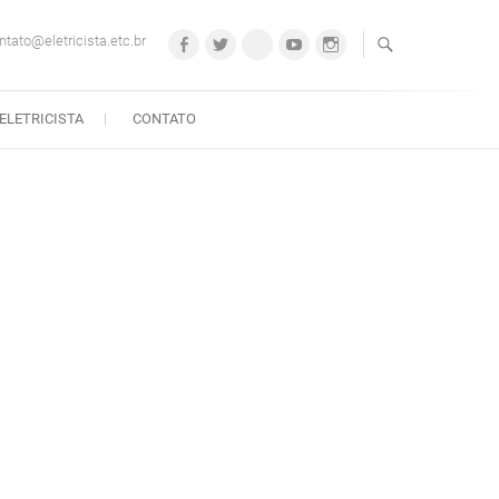
ntato@eletricista.etc.br
Facebook
Twitter
Google+
Youtube
Instagram
ELETRICISTA
CONTATO